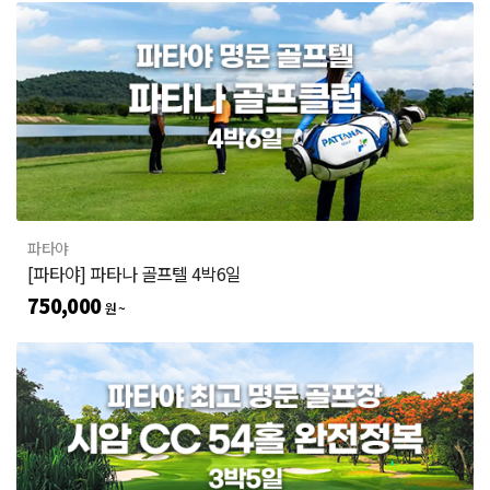
파타야
[파타야] 파타나 골프텔 4박6일
750,000
원 ~