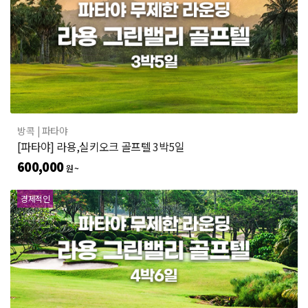
방콕
| 파타야
[파타야] 라용,실키오크 골프텔 3박5일
600,000
원 ~
경제적인