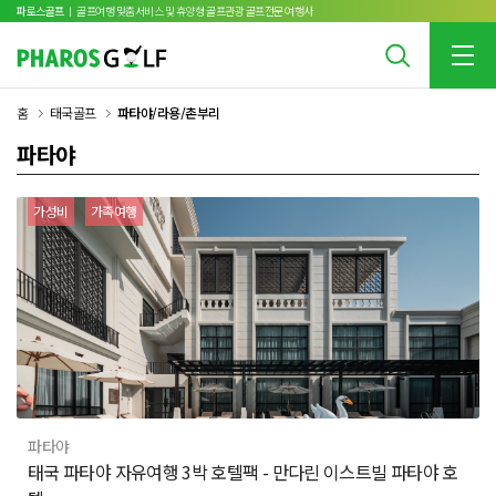
파로스골프
ㅣ 골프여행 맞춤서비스 및 휴양형 골프관광 골프전문 여행사
홈
태국골프
파타야/라용/촌부리
파타야
가성비
가족여행
파타야
태국 파타야 자유여행 3박 호텔팩 - 만다린 이스트빌 파타야 호