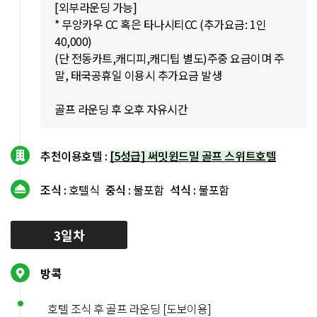
[외부라운딩 가능]
* 무앙카우 CC 혹은 타나시티CC (추가요금: 1인
40,000)
(단 전동카트,캐디피,캐디팁 별도)주중 요금이며 주
말, 태국공휴일 이용시 추가요금 발생
골프 라운딩 후 오후 자유시간
추천이용호텔 :
[5성급] 써밋윈드밀 골프 스위트호텔
조식 :
호텔식
중식 :
불포함
석식 :
불포함
3일차
방콕
호텔 조식 후 골프 라운딩 [도보이용]