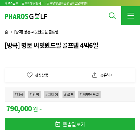
파로스골프
ㅣ 골프여행 맞춤서비스 및 휴양형 골프관광 골프전문 여행사
홈
[방콕] 명문 써밋윈드밀 골프텔 4박6일
[방콕] 명문 써밋윈드밀 골프텔 4박6일
관심상품
공유하기
#태국
# 방콕
# 파타야
# 골프
# 써밋윈드밀
790,000
원 ~
출발일보기