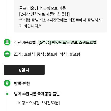
골프 라운딩 후 공항으로 이동
[2시간 간격으로 셔틀버스 운행]
** 비행 출발 최소 4시간전에는 리조트에서 출발하시
기 바랍니다.**
추천이용호텔 :
[5성급] 써밋윈드밀 골프 스위트호텔
조식 :
호텔식
중식 :
불포함
석식 :
불포함
6일차
방콕-인천
방콕 수완나폼 국제공항 출발
[비행소요시간: 5시간50분]