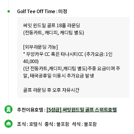
Golf Tee Off Time : 미정
써밋 윈드밀 골프 18홀 라운딩
(전동카트, 캐디피, 캐디팁 별도)
[외부라운딩 가능]
* 무앙카우 CC 혹은 타나시티CC (추가요금: 1인
40,000)
(단 전동카트,캐디피,캐디팁 별도)주중 요금이며 주
말, 태국공휴일 이용시 추가요금 발생
골프 라운딩 후 오후 자유시간
추천이용호텔 :
[5성급] 써밋윈드밀 골프 스위트호텔
조식 :
호텔식
중식 :
불포함
석식 :
불포함