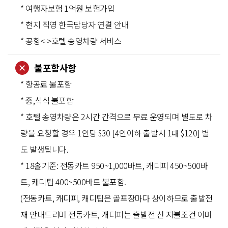
* 여행자보험 1억원 보험가입
* 현지 직영 한국담당자 연결 안내
* 공항<->호텔 송영차량 서비스
불포함사항
* 항공료 불포함
* 중,석식 불포함
* 호텔 송영차량은 2시간 간격으로 무료 운영되며 별도로 차
량을 요청할 경우 1인당 $30 [4인이하 출발시 1대 $120] 별
도 발생됩니다.
* 18홀기준: 전동카트 950~1,000바트, 캐디피 450~500바
트, 캐디팁 400~500바트 불포함.
(전동카트, 캐디피, 캐디팁은 골프장마다 상이하므로 출발전
재 안내드리며 전동카트, 캐디피는 출발전 선 지불조건 이며