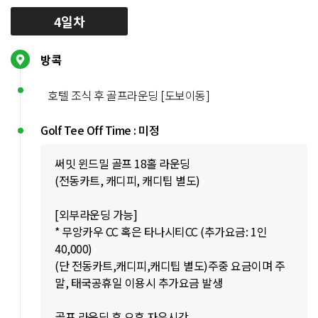
4일차
방콕
호텔 조식 후 골프라운딩 [도보이동]
Golf Tee Off Time : 미정
써밋 윈드밀 골프 18홀 라운딩
(전동카트, 캐디피, 캐디팁 별도)
[외부라운딩 가능]
* 무앙카우 CC 혹은 타나시티CC (추가요금: 1인
40,000)
(단 전동카트,캐디피,캐디팁 별도)주중 요금이며 주
말, 태국공휴일 이용시 추가요금 발생
골프 라운딩 후 오후 자유시간