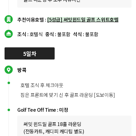
추천이용호텔 :
[5성급] 써밋윈드밀 골프 스위트호텔
조식 :
호텔식
중식 :
불포함
석식 :
불포함
5일차
방콕
호텔 조식 후 체크아웃
짐은 프론트에 맞기 신 후 골프 라운딩 [도보이동]
Golf Tee Off Time : 미정
써밋 윈드밀 골프 18홀 라운딩
(전동카트, 캐디피 캐디팁 별도)